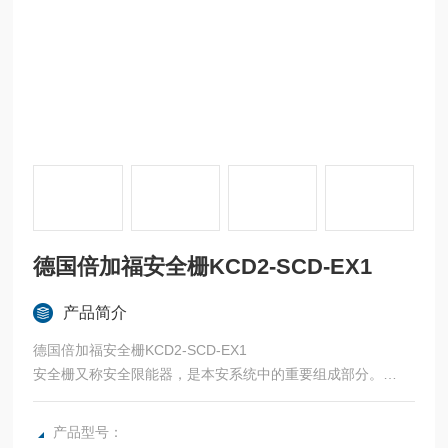
德国倍加福安全栅KCD2-SCD-EX1
产品简介
德国倍加福安全栅KCD2-SCD-EX1
安全栅又称安全限能器，是本安系统中的重要组成部分。
安全栅的核心元件为齐纳二极管，限流电阻及快速熔断丝。
安全栅的主要功能为限流限压，保证现场仪表可得到的能量在
产品型号：
安全范围内。