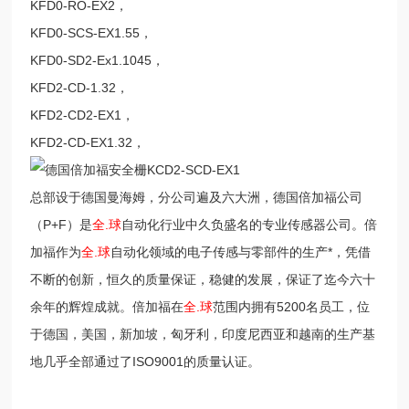
KFD0-RO-EX2，
KFD0-SCS-EX1.55，
KFD0-SD2-Ex1.1045，
KFD2-CD-1.32，
KFD2-CD2-EX1，
KFD2-CD-EX1.32，
总部设于德国曼海姆，分公司遍及六大洲，德国倍加福公司
（P+F）是
全.球
自动化行业中久负盛名的专业传感器公司。倍
加福作为
全.球
自动化领域的电子传感与零部件的生产*，凭借
不断的创新，恒久的质量保证，稳健的发展，保证了迄今六十
余年的辉煌成就。倍加福在
全.球
范围内拥有5200名员工，位
于德国，美国，新加坡，匈牙利，印度尼西亚和越南的生产基
地几乎全部通过了ISO9001的质量认证。