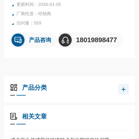
更新时间：2026-01-05
紧凑型设计、防护等级达IP 53
厂商性质：经销商
塑料外壳
可根据客户要求提供其他接口位置
访问量：559
测量范围：0 6 kPa
大量程：0 100 kPa
18019898477
产品咨询
描述
设计:符合EN 837-3标准
标准尺寸 （mm）:
产品分类
相关文章