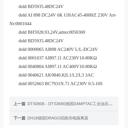
dold BD5935.48DC24V
dold AI 898 DC24V 6K UHAC45-400HZ 230V Art-
Nr:0001044
dold BH5928.93,24V,artno:0050369
dold BD5935.48DC24V
dold 0009065 AI898 AC240V L/L-DC24V
dold 0001037 AI897.11 AC230V10-80KΩ
dold 0040804 AI897.11 AC400V10-80KΩ
dold 0040621 AK9840.82L1/L2/L3 3AC
dold 0052663 BC7931N.71 AC230V 0.5-10S
上一篇
DTS0806 - DTS3680德国DAMPTAC工业油压缓冲器
下一篇
DH18德国DRAGO回路供电隔离器