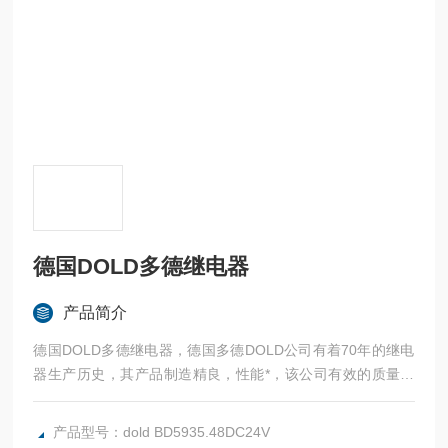
德国DOLD多德继电器
产品简介
德国DOLD多德继电器，德国多德DOLD公司有着70年的继电
器生产历史，其产品制造精良，性能*，该公司有效的质量管
理体系是满足市场的强有力保证，其高品质水平*体现了德意
志传统的精神—优质，可靠。都德DOLD销售伙伴遍布，他们
产品型号：dold BD5935.48DC24V
展现了*技术能力和化的服务风范。