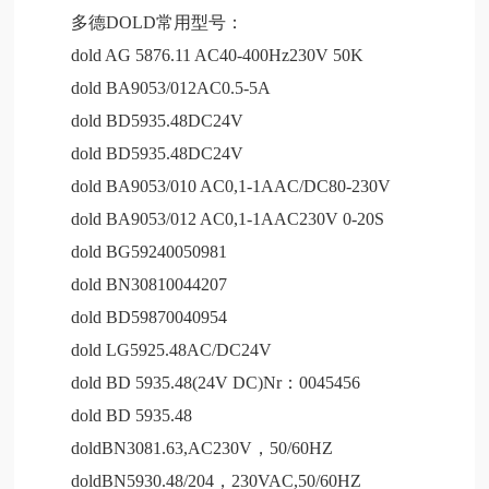
多德DOLD常用型号：
dold AG 5876.11 AC40-400Hz230V 50K
dold BA9053/012AC0.5-5A
dold BD5935.48DC24V
dold BD5935.48DC24V
dold BA9053/010 AC0,1-1AAC/DC80-230V
dold BA9053/012 AC0,1-1AAC230V 0-20S
dold BG59240050981
dold BN30810044207
dold BD59870040954
dold LG5925.48AC/DC24V
dold BD 5935.48(24V DC)Nr：0045456
dold BD 5935.48
doldBN3081.63,AC230V，50/60HZ
doldBN5930.48/204，230VAC,50/60HZ