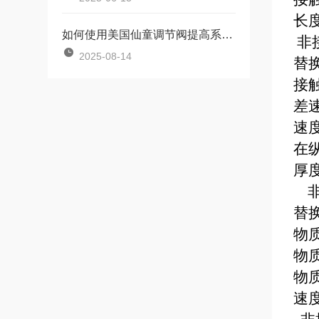
长
如何使用美国仙童调节阀提高系统效率？
非
2025-08-14
替
接
差
速
在
厚
替
物
物
物
速