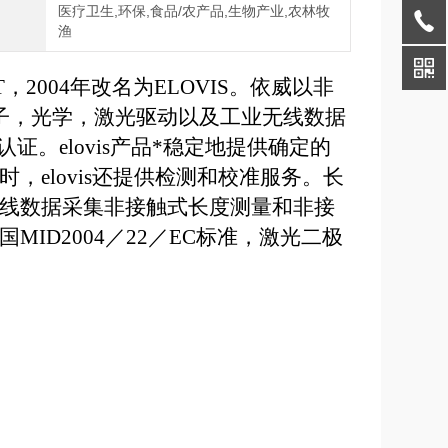
医疗卫生,环保,食品/农产品,生物产业,农林牧
域
渔
T
，
2004
年改名为
ELOVIS
。依威以非
子，光学，激光驱动以及工业无线数据
认证。
elovis
产品*稳定地提供确定的
时，
elovis
还提供检测和校准服务。长
线数据采集非接触式长度测量和非接
国
MID2004
／
22
／
EC
标准，激光二极