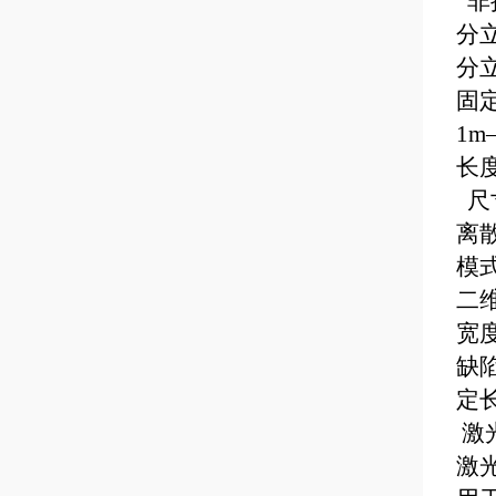
非
分
分
固
1m
长
尺
离
模
二
宽
缺
定
激
激