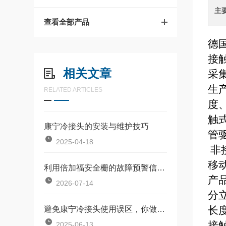
主
查看全部产品
德
接
相关文章
采
生
RELATED ARTICLES
度
触
康宁冷接头的安装与维护技巧
管
2025-04-18
非
移
利用倍加福安全栅的故障预警信号提前预判传感器失效
产
2026-07-14
分
长
避免康宁冷接头使用误区，你做对了吗？
接
2025-06-13