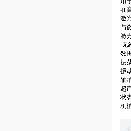
用
在
激
与
激
无
数
振
振
轴
超
状
机