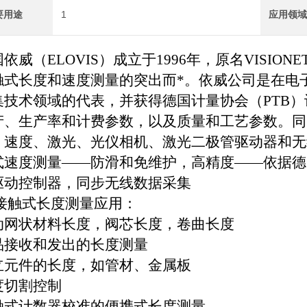
要用途
1
应用领
国依威（
ELOVIS
）成立于
1996
年，原名
VISIONE
触式长度和速度测量的突出而*。依威公司是在电
集技术领域的代表，并获得德国计量协会（
PTB
）
产、生产率和计费参数，以及质量和工艺参数。同
、速度、激光、光仪相机、激光二极管驱动器和无
式速度测量
——
防滑和免维护，高精度
——
依据德
驱动控制器，同步无线数据采集
接触式长度测量应用：
动网状材料长度，阀芯长度，卷曲长度
品接收和发出的长度测量
立元件的长度，如管材、金属板
度切割控制
触式计数器校准的便携式长度测量