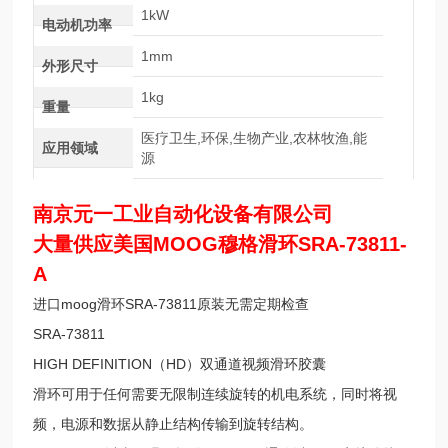
1kW
电动机功率
1mm
外形尺寸
1kg
重量
医疗卫生,环保,生物产业,农林牧渔,能
应用领域
源
南京元一工业自动化设备有限公司
大量供应美国MOOG穆格滑环SRA-73811-
A
进口moog滑环SRA-73811原装无需定期检查
SRA-73811
HIGH DEFINITION（HD）双通道视频滑环胶囊
滑环可用于任何需要无限制连续旋转的机电系统，同时将视
频，电源和数据从静止结构传输到旋转结构。