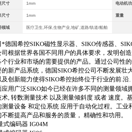
型尺寸
1mm
电动机
形尺寸
1mm
重量
用领域
医疗卫生,环保,生物产业,地矿,道路/轨道/船舶
司*德国希控
SIKO
磁性显示器、
SIKO
传感器、
SIK
公司根据世界各国不同用户的具体要求，发明创造
各个行业和市场的需要提供的产品。通过公司性的
要的新产品系统，德国
SIKO
希控公司不断发展壮
以及创新能力使得
SIKO
希控始终位于行业的前.沿
面应用广泛
SIKO
如今已经在许多不同的测量领域
技术
,
转数测量技术
以及测量倾斜度
或者
速度。
的测量设备
和定位系统
应用于自动化过程。工业
们不断提高产品和服务的质量，
精确性和功用。
量式编码器
IG04M