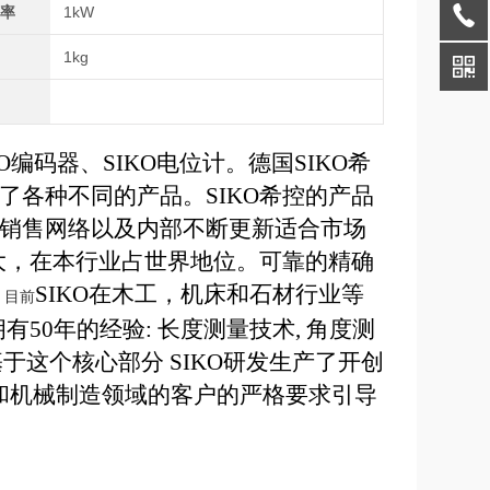
功率
1kW
1kg
O
编码器、
SIKO
电位计。德国
SIKO
希
了各种不同的产品。
SIKO
希控的产品
销售网络以及内部不断更新适合市场
大，在本行业占世界地位。可靠的精确
SIKO
在木工，机床和石材行业等
。目前
拥有
50
年的经验
:
长度测量技术
,
角度测
基于这个核心部分
SIKO
研发生产了开创
和机械制造领域的客户的严格要求引导