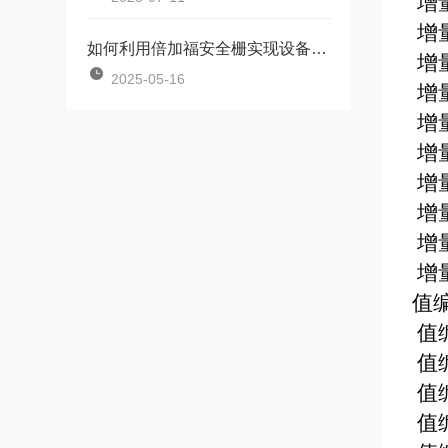
增
增
如何利用倍加福安全栅实现设备隔离保护
增
2025-05-16
增
增
增
增
增
增
增
值
值
值
值
值