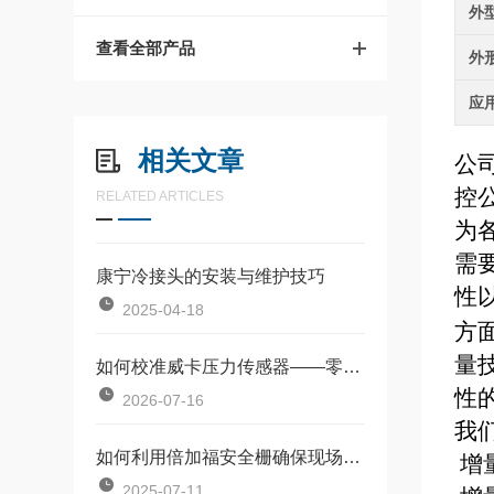
外
查看全部产品
外
应
相关文章
公
控
RELATED ARTICLES
为
需
康宁冷接头的安装与维护技巧
性
2025-04-18
方
量
如何校准威卡压力传感器——零点漂移与满量程调整教程
性
2026-07-16
我
如何利用倍加福安全栅确保现场设备安全？
增
2025-07-11