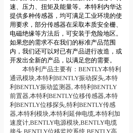
速、压力、扭矩及能量等。本特利内华达
提供多种传感器，均可满足工业环境的使
用要求，部分传感器在采取本质安全栅、
电磁绝缘等方法后，可安装于危险地区。
如果您的需求不在我们的标准产品范围
内，我们还可以对已有产品进行改造，或
开发出全新的产品，以满足您的需要。
本特利产品主要有：
BENTLY
本特利
通讯模块
,
本特利
BENTLY
振动探头
,
本特
利
BENTLY
振动监测器
,
本特利
BENTLY
前置器
,
本特利
BENTLY
位移传感器
,
本特
利
BENTLY
位移探头
,
特利
BENTLY
传感
器
,
本特利模块
,
本特利延伸电缆
,
本特利加
速度计
,BENTLY
电源模块
,BENTLY
电缆
接头
,BENTLY
位移监控系统
,BENTLY
高