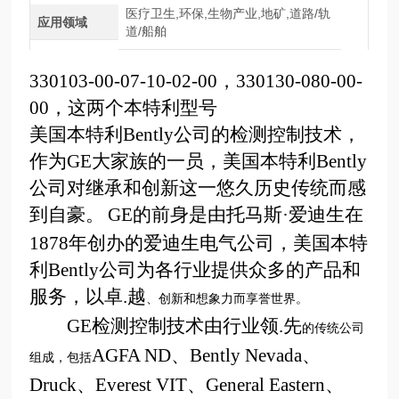
医疗卫生,环保,生物产业,地矿,道路/轨
应用领域
道/船舶
330103-00-07-10-02-00
，
330130-080-00-
00
，这两个本特利型号
美国本特利
Bently
公司的检测控制技术，
作为
GE
大家族的一员，美国本特利
Bently
公司对继承和创新这一悠久历史传统而感
到自豪。
GE
的前身是由托马斯
·
爱迪生在
1878
年创办的爱迪生电气公司，美国本特
利
Bently
公司为各行业提供众多的产品和
服务，以卓.越
、创新和想象力而享誉世界。
GE
检测控制技术由行业领.先
的传统公司
AGFA ND
、
Bently Nevada
、
组成，包括
Druck
、
Everest VIT
、
General Eastern
、