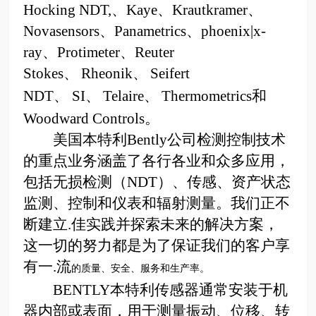
Hocking NDT,
、
Kaye
、
Krautkramer
、
Novasensors
、
Panametrics
、
phoenix|x-
ray
、
Protimeter
、
Reuter
Stokes
、
Rheonik
、
Seifert
NDT
、
SI
、
Telaire
、
Thermometrics
和
Woodward Controls
。
美国本特利
Bently
公司检测控制技术
的重点业务涵盖了各行各业和众多应用，
包括无损检测（
NDT
）、传感、资产状态
监测、控制和仪表和辐射测量。我们正不
断建立.佳实践并探索未来的解决方案，
这一切的努力都是为了保证我们的客户享
有一.流
的质量、安全、服务和生产率。
BENTLY
本特利传感器通常安装于机
器内部或表面，用于测量振动、位移、转