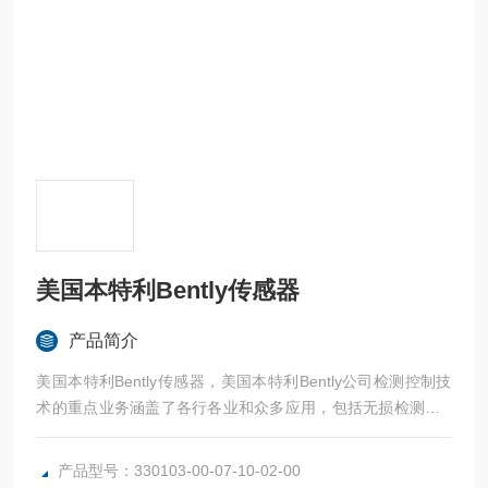
美国本特利Bently传感器
产品简介
美国本特利Bently传感器，美国本特利Bently公司检测控制技
术的重点业务涵盖了各行各业和众多应用，包括无损检测（N
DT）、传感、资产状态监测、控制和仪表和辐射测量。我们
正不断建立.佳实践并探索未来的解决方案，这一切的努力都
产品型号：330103-00-07-10-02-00
是为了保证我们的客户享有一.流的质量、安全、服务和生产