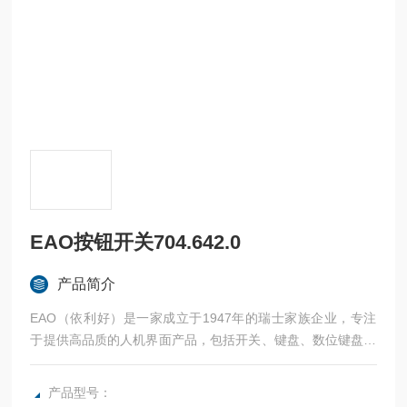
EAO按钮开关704.642.0
产品简介
EAO（依利好）是一家成立于1947年的瑞士家族企业，专注
于提供高品质的人机界面产品，包括开关、键盘、数位键盘以
及成套的人机界面控制单元和系统。EAO的开关产品以其可靠
性、直观性和创新性而闻名，广泛应用于多个工业领域。
产品型号：
EAO按钮开关704.642.0