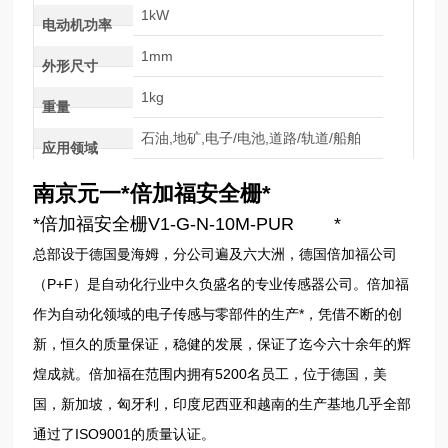
1kW
电动机功率
1mm
外形尺寸
1kg
重量
石油,地矿,电子/电池,道路/轨道/船舶
应用领域
南京元一*倍加福安全栅*
*倍加福安全栅V1-G-N-10M-PUR *
总部设于德国曼海姆，分公司遍及六大洲，德国倍加福公司
（P+F）是自动化行业中久负盛名的专业传感器公司。倍加福
作为自动化领域的电子传感与零部件的生产*，凭借不断的创
新，恒久的质量保证，稳健的发展，保证了迄今六十余年的辉
煌成就。倍加福在范围内拥有5200名员工，位于德国，美
国，新加坡，匈牙利，印度尼西亚和越南的生产基地几乎全部
通过了ISO9001的质量认证。