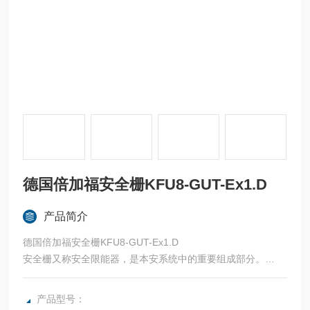
德国倍加福安全栅KFU8-GUT-Ex1.D
产品简介
德国倍加福安全栅KFU8-GUT-Ex1.D
安全栅又称安全限能器，是本安系统中的重要组成部分。
安全栅的核心元件为齐纳二极管，限流电阻及快速熔断丝。
安全栅的主要功能为限流限压，保证现场仪表可得到的能量在
产品型号：
安全范围内。