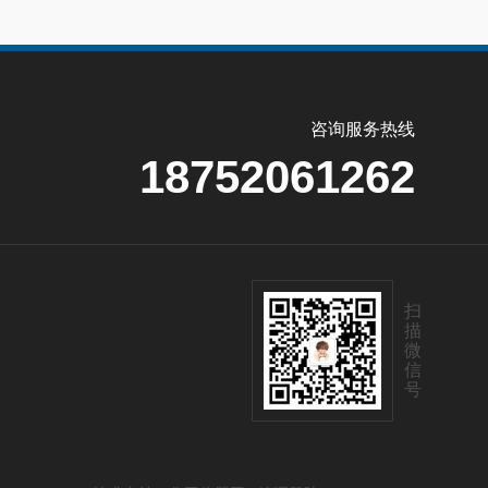
咨询服务热线
18752061262
扫
描
微
信
号