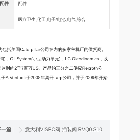
及配件
配件
域
医疗卫生,化工,电子/电池,电气,综合
为包括美国Caterpillar公司在内的多家主机厂的供货商。
il System(小型动力单元)，LC Oleodinamica，以
已达到约2千7百万US。产品约三分之二供应Rexroth公
儿子A.Ventuelli于2008年离开Tarp公司，并于2009年开始
下一篇
意大利VISPO阀-插装阀 RVQ0.S10