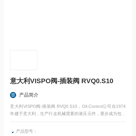
意大利VISPO阀-插装阀 RVQ0.S10
产品简介
意大利VISPO阀-插装阀 RVQ0.S10，Oil-Control公司在1974
年建于意大利，生产行走机械需要的液压元件，逐步成为包括
美国Caterpillar公司在内的多家主机厂的供货商。以后形成公
司集团，由五个公司组成：Oil Control(多路阀，集成块)，EDI
产品型号：
(电磁阀)，Oil System(小型动力单元)，LC Oleodinamica，以