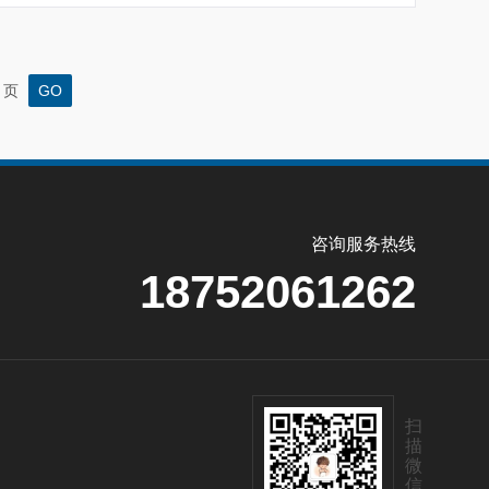
页
咨询服务热线
18752061262
扫
描
微
信